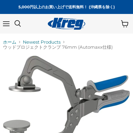
5,000円以上のお買い上げで送料無料！ (沖縄県を除く)
メ
カ
ニ
ー
ュ
ト
ホーム
Newest Products
ー
を
ウッドプロジェクトクランプ 76mm (Automaxx仕様)
見
る