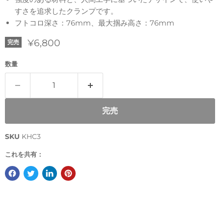
すさを追求したクランプです。
フトコロ深さ：76mm、最大掴み高さ：76mm
現在の価格
¥6,800
完売
数量
完売
SKU
KHC3
これを共有：