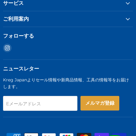
サービス
ご利用案内
フォローする
Instagram
で
見
つ
ニュースレター
け
Kreg Japanよりセール情報や新商品情報、工具の情報等をお届け
て
します。
く
だ
さ
メルマガ登録
Eメールアドレス
い