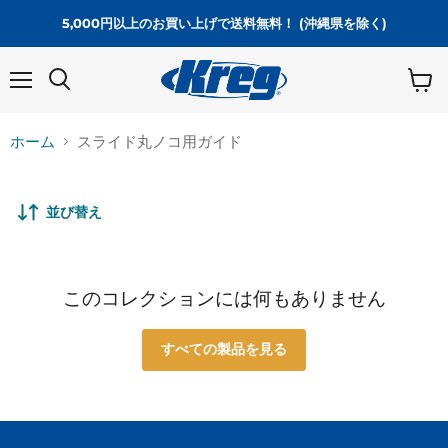
5,000円以上のお買い上げで送料無料！ (沖縄県を除く)
メ
カ
ニ
ー
ュ
ト
ホーム
スライド丸ノコ用ガイド
ー
を
見
る
並び替え
このコレクションには何もありません
すべての製品を見る